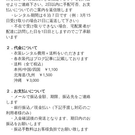
せよりご連絡下さい。2日以内に手配可否、お支
払いについてのご案内を返信致します
・レンタル期間は６泊７日です（例：3月15
日受け取りの場合21日に返送して下さい）
・不在で受け取りできない場合、宅配業者が
配達に訪問した日を1日目としますのでご了承願
います
２．代金について
・衣装レンタル費用＋送料をいただきます
・各衣装代はブログ記事に記載しております
・送料（全て税込）
本州/中国/四国 ￥1,100
北海道/九州 ￥1,500
沖縄 ￥3,000
２．お支払いについて
・メールで振込金額、期限、振込先をご連絡
します
・銀行振込／現金払い（下記手渡し対応のご
利用者様のみ）
・入金確認後の発送となります、期日内のお
振込をお願いします
・振込手数料はお客様負担でお願い致します