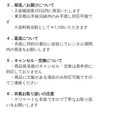
３．発送／お届けについて
・入金確認後2日以内に発送いたします
・東京都山手線沿線内のみ手渡し対応可能で
す
※送料相当額として￥1,100いただきます
４．返送について
・衣装に同封の着払い送状にてレンタル期間
内の発送をお願いします
５．キャンセル・交換について
・商品発送後のキャンセル・交換は基本的に
対応しておりません
​ ・商品に欠陥がある場合のみ対応可能ですの
でご連絡ください
６．衣装お取り扱いの注意
・デリケートな衣装ですので丁寧なお取り扱
いをお願いします
・着用時にはインナー（キャミ、タンクトッ
プなど）の着用をお願いします
・商品の状態によって1,000円〜5,000円の補
償金を請求する場合がございます