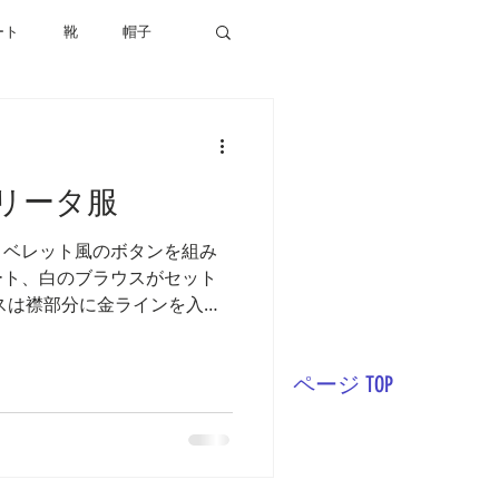
ート
靴
帽子
リータ服
とベレット風のボタンを組み
ート、白のブラウスがセット
スは襟部分に金ラインを入
とコーディネートできるよう
ページ TOP