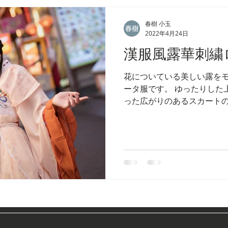
春樹 小玉
2022年4月24日
漢服風露華刺繍
花についている美しい露を
ータ服です。 ゆったりした
った広がりのあるスカート
ットを見せることができます
ーフの刺繍が来るようにデ
美しさと優雅さを一層...