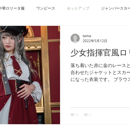
中華ロリータ服
ワンピース
セットアップ
ジャンパースカ
タ小物
tama
2022年5月12日
少女指揮官風ロ
落ち着いた赤に金のレース
合わせたジャケットとスカ
になった衣装です。 ブラウ
れ、ジャケット、スカート
にデザインされています。...