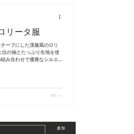
ロリータ服
モチーフにした漢服風のロリ
上位の袖とたっぷり生地を使
の組み合わせで優雅なシルエ
。 着衣時に胸元に露華モチ
ザインされており、見た目の
参加