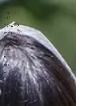
ロリータフ
ァッション
中華ロリー
タ服
ワンピース
セットアッ
プ
ジャンパー
スカート
靴
帽子
Mサイズ
Sサイズ
ロリータ小
物