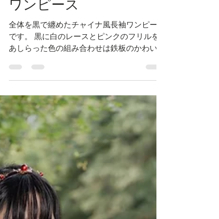
チャイナ風長袖ロリータ
ワンピース
全体を黒で纏めたチャイナ風長袖ワンピース
です。 黒に白のレースとピンクのフリルを
あしらった色の組み合わせは鉄板のかわい
さ。 袖部分と体の右サイドに飾りチャイナ
ボタンが付いていてチャイナドレス風になっ
ているのも◎。 小物や髪型のアレンジ次第
でかわいい系、かっこいい系、闇系、い...