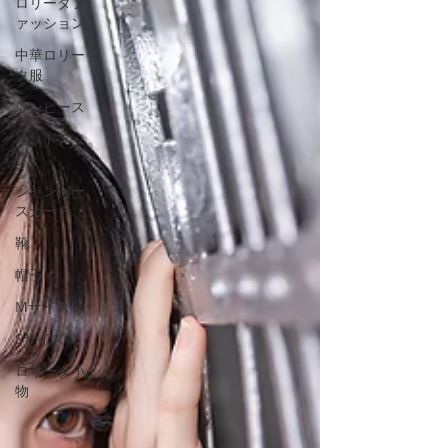
ロリータフ
ァッション
中華ロリー
タ服
ワンピース
セットアッ
プ
ジャンパー
スカート
靴
帽子
Mサイズ
Sサイズ
ロリータ小
物