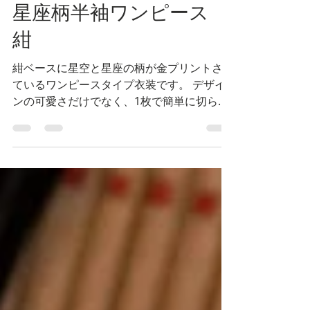
tama
2022年7月7日
星座柄半袖ワンピース
紺
紺ベースに星空と星座の柄が金プリントされ
ているワンピースタイプ衣装です。 デザイ
ンの可愛さだけでなく、1枚で簡単に切られ
る気軽さも魅力ですね。 胸元のリボン、パ
ール調の装飾と、星形モチーフでお揃いにな
っている裾のフリルも可愛いくて◎です。...