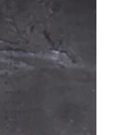
ロリータフ
ァッション
中華ロリー
タ服
ワンピース
セットアッ
プ
ジャンパー
スカート
靴
帽子
Mサイズ
Sサイズ
ロリータ小
物