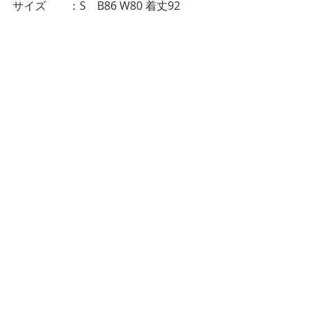
サイズ　　：S　B86 W80 着丈92
モデル　　：九十九ぱて（twitter：
）
モデル身長：155cm
着用衣装サイズ：S（150〜165cm程度
の方であれば着用いただけます）
カメラマン：
tama（twitter:@tama_0811_）
セット内容：ワンピース、ベール、帽
子
レンタル費用：￥6,000（消費税・返送
時送料込み）
送料：本州・四国・九州1,100、北海道
1,500、沖縄3,000
＊ご利用方法は
レンタル利用案内
をご
確認ください
＊お問合せは
こちら
TOP PAGEに戻る