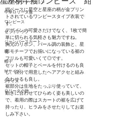
星座柄半袖ワンピース 紺
ロリータファッション
紺ベースに星空と星座の柄が金プリン
中華ロリータ服
トされているワンピースタイプ衣装で
ワンピース
す。
デザインの可愛さだけでなく、1枚で簡
セットアップ
単に切られる気軽さも魅力ですね。
ジャンパースカート
胸元のリボン、パール調の装飾と、星
形モチーフでお揃いになっている裾の
靴
フリルも可愛いくて◎です。
帽子
セットの帽子とベールを付けるのも良
Mサイズ
し、自分で用意したヘアアクセと組み
合わせるも良し。
Sサイズ
裾部分は生地をたっぷり使っていて、
ロリータ小物
動きに合わせてひらめく姿も美しいの
で、着用の際はスカートの裾を広げて
持ったり、ヒラみをさせたりしてお楽
しみ下さい。