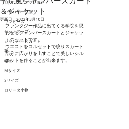
学院風ジャンパースカート
ロリータファッション
＆ジャケット
中華ロリータ服
更新日：
2022年3月10日
ワンピース
ファンタジー作品に出てくる学院を思
セットアップ
わせるジャンパースカートとジャケッ
トのセットです。
ジャンパースカート
ウエストをコルセットで絞りスカート
靴
部分に広がりを出すことで美しいシル
エットを作ることが出来ます。
帽子
Mサイズ
Sサイズ
ロリータ小物