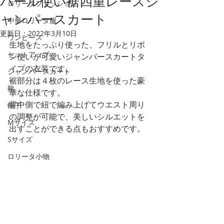
パール使い裾四重レースジ
ロリータファッション
ャンパースカート
中華ロリータ服
更新日：
2022年3月10日
ワンピース
生地をたっぷり使った、フリルとリボ
セットアップ
ン使いが可愛いジャンパースカートタ
イプの衣装です。
ジャンパースカート
裾部分は４枚のレース生地を使った豪
靴
華な仕様です。
背中側で紐で編み上げてウエスト周り
帽子
の調整が可能で、美しいシルエットを
Mサイズ
出すことができる点もおすすめです。
Sサイズ
ロリータ小物