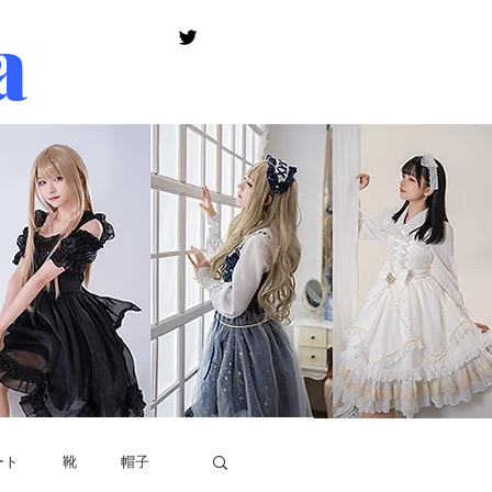
a
ート
靴
帽子