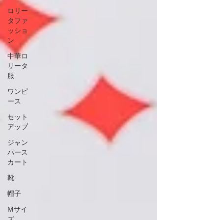
ロリー
タファ
ッショ
ン
中華ロ
リータ
服
ワンピ
ース
セット
アップ
ジャン
パース
カート
靴
帽子
Mサイ
ズ