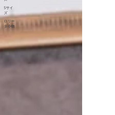
Sサイ
ズ
ロリー
タ小物