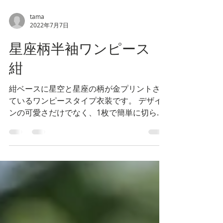
tama
2022年7月7日
星座柄半袖ワンピース
紺
紺ベースに星空と星座の柄が金プリントされ
ているワンピースタイプ衣装です。 デザイ
ンの可愛さだけでなく、1枚で簡単に切られ
る気軽さも魅力ですね。 胸元のリボン、パ
ール調の装飾と、星形モチーフでお揃いにな
っている裾のフリルも可愛いくて◎です。...